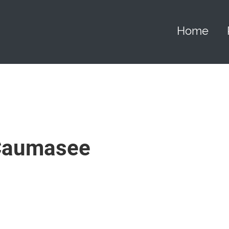
Home
 Caumasee