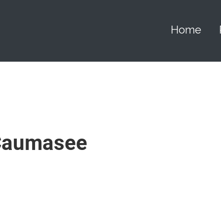
Home
 Caumasee