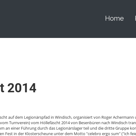
Home
ht 2014
scht auf dem Legionärspfad in Windisch, organisiert von Roger Achermann un
 vom Turnverein) vom Höllefäscht 2014 von Besenbüren nach Windisch trans
m an einer Führung durch das Legionärslager teil und die dritte Gruppe ko
n Fest in der Klosterscheune unter dem Motto "celebro ergo sum" ("ich feiere