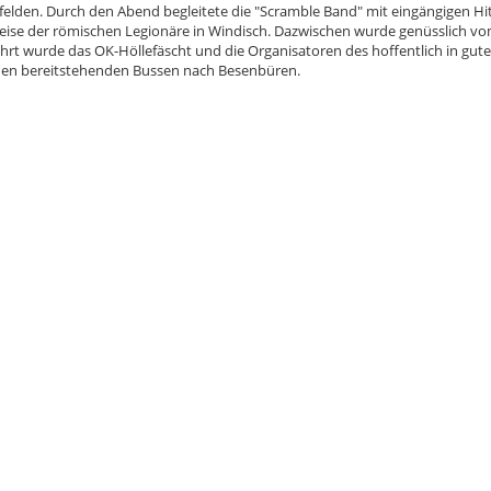
felden. Durch den Abend begleitete die "Scramble Band" mit eingängigen H
ise der römischen Legionäre in Windisch. Dazwischen wurde genüsslich vom
hrt wurde das OK-Höllefäscht und die Organisatoren des hoffentlich in gute
t den bereitstehenden Bussen nach Besenbüren.