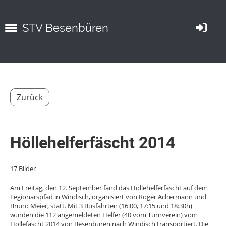
STV Besenbüren
Zurück
Höllehelferfäscht 2014
17 Bilder
Am Freitag, den 12. September fand das Höllehelferfäscht auf dem
Legionärspfad in Windisch, organisiert von Roger Achermann und
Bruno Meier, statt. Mit 3 Busfahrten (16:00, 17:15 und 18:30h)
wurden die 112 angemeldeten Helfer (40 vom Turnverein) vom
Höllefäscht 2014 von Besenbüren nach Windisch transportiert. Die